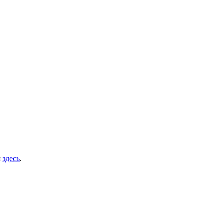
я
здесь
.